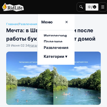
🔍
🌞/🌚
☰
Меню
✕
Главная
/
Развлечения
/
Общество
Мечта: в Швейцарии люди после
Интересное
работы буквально плывут домой
Полезное
29 Июня 02:34
Наталья Герасимова
Развлечения
Категории ▾