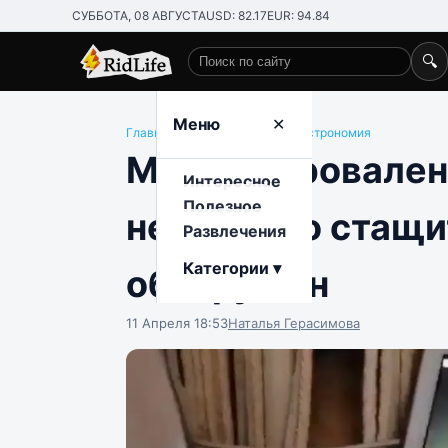
СУББОТА, 08 АВГУСТА
USD: 82.17
EUR: 94.84
🔍
Поиск по сайту
Меню
✕
Главная
/
Развлечения
/
Еда и гастрономия
Миссия провален
Интересное
Полезное
незаметно стащит
Развлечения
Категории ▾
обнаружен
11 Апреля 18:53
Наталья Герасимова