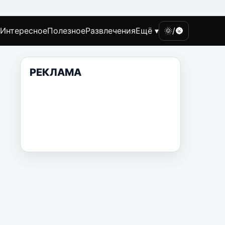
Интересное
Полезное
Развлечения
Ещё ▾
🌞/🌚
РЕКЛАМА