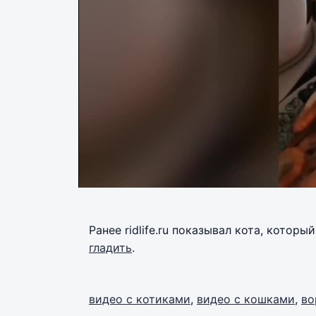
Ранее ridlife.ru показывал кота, котор
гладить
.
видео с котиками
,
видео с кошками
,
во