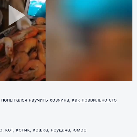
ый попытался научить хозяина,
как правильно его
р
,
кот
,
котик
,
кошка
,
неудача
,
юмор