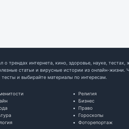
л о трендах интернета, кино, здоровье, науке, тестах
олезные статьи и вирусные истории из онлайн-жизни. 
в тесты и выбирайте материалы по интересам.
менитости
Религия
айн
Бизнес
ода
Право
ьтура
Гороскопы
логия
Фоторепортаж