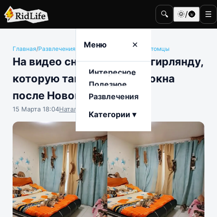
🔍
🌞/🌚
☰
Меню
✕
Главная
/
Развлечения
/
Животные и домашние питомцы
На видео сняли кошачью гирлянду,
Интересное
которую так и не сняли с окна
Полезное
после Нового года
Развлечения
15 Марта 18:04
Наталья Герасимова
Категории ▾