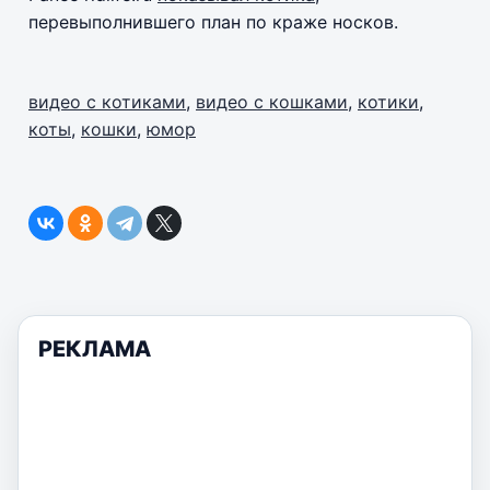
перевыполнившего план по краже носков.
видео с котиками
,
видео с кошками
,
котики
,
коты
,
кошки
,
юмор
РЕКЛАМА