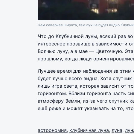
Чем севернее широта, тем лучше будет видно Клубни
Что до Клубничной луны, всякий раз в
интересное прозвище в зависимости от
Волчью луну, а в мае — Цветочную. Эт
прошлому, когда люди ориентировались
Лучшее время для наблюдения за этим 
будет лучше всего видна. Хотя спутник
лишь игра света, которая зависит от то
горизонтом. Вблизи горизонта часть си
атмосферу Земли, из-за чего спутник к
ещё реже и может указывать на то, чт
астрономия
,
клубничная луна
,
луна
,
лун