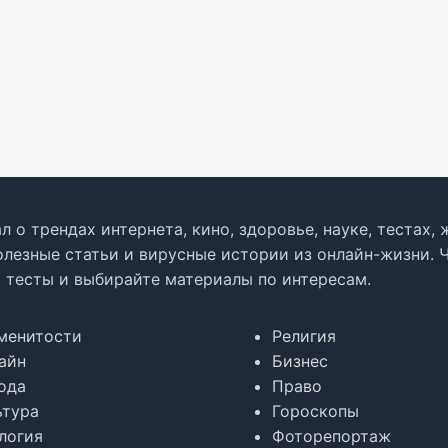
л о трендах интернета, кино, здоровье, науке, тестах
олезные статьи и вирусные истории из онлайн-жизни. 
в тесты и выбирайте материалы по интересам.
менитости
Религия
айн
Бизнес
ода
Право
ьтура
Гороскопы
логия
Фоторепортаж