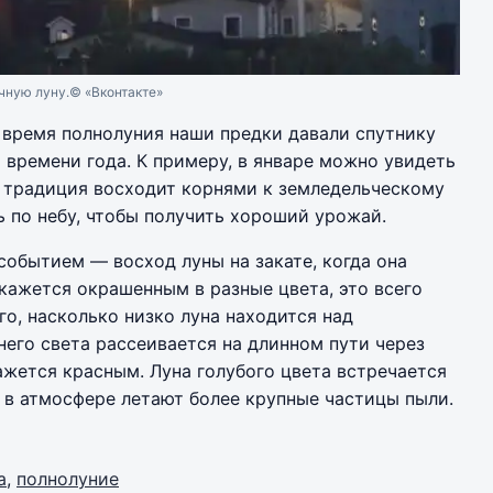
чную луну.
© «Вконтакте»
о время полнолуния наши предки давали спутнику
 времени года. К примеру, в январе можно увидеть
а традиция восходит корнями к земледельческому
 по небу, чтобы получить хороший урожай.
событием — восход луны на закате, когда она
 кажется окрашенным в разные цвета, это всего
го, насколько низко луна находится над
него света рассеивается на длинном пути через
ажется красным. Луна голубого цвета встречается
о в атмосфере летают более крупные частицы пыли.
а
,
полнолуние