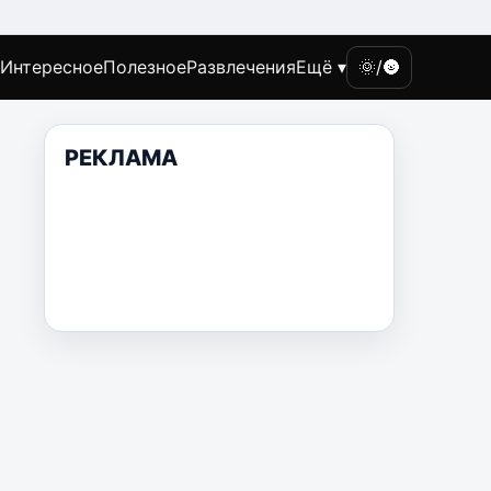
Интересное
Полезное
Развлечения
Ещё ▾
🌞/🌚
РЕКЛАМА