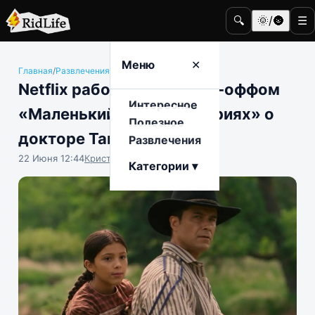
🔍
🌞/🌚
☰
Меню
✕
Главная
/
Развлечения
/
Кино и телевидение
Netflix работает над спин-оффом
Интересное
«Маленький домик в прериях» о
Полезное
докторе Танн
Развлечения
22 Июня 12:44
Кристина Логинова
Категории ▾