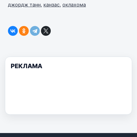
джордж танн
,
канзас
,
оклахома
РЕКЛАМА