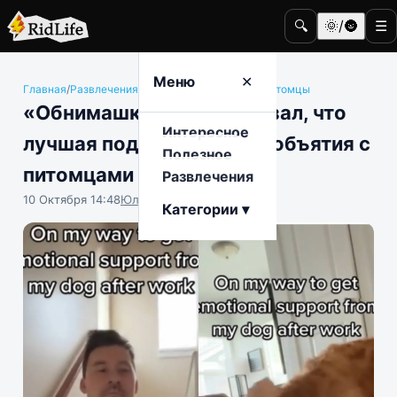
🔍
🌞/🌚
☰
Меню
✕
Главная
/
Развлечения
/
Животные и домашние питомцы
«Обнимашки!»: пес доказал, что
Интересное
лучшая поддержка – это объятия с
Полезное
питомцами
Развлечения
10 Октября 14:48
Юлия Крофто
Категории ▾