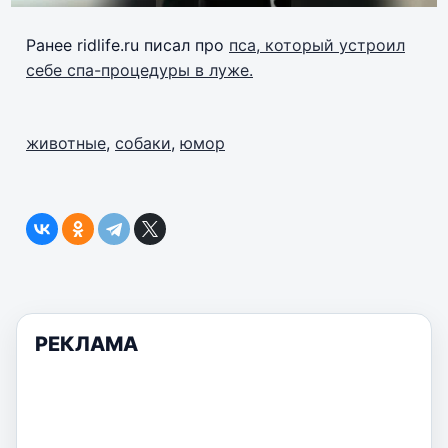
Ранее ridlife.ru писал про
пса, который устроил
себе спа-процедуры в луже.
животные
,
собаки
,
юмор
РЕКЛАМА