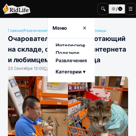
🔍
🌞/🌚
☰
Меню
✕
Главная
/
Развлечения
/
Животные и домашние питомцы
Очаровательный кот, работающий
Интересное
на складе, стал звездой интернета
Полезное
и любимцем целого города
Развлечения
23 Сентября 12:00
София Насыпова
Категории ▾