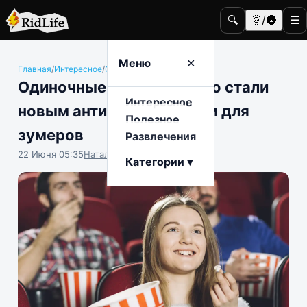
🔍
🌞/🌚
☰
Меню
✕
Главная
/
Интересное
/
Общество
Одиночные походы в кино стали
Интересное
новым антидепрессантом для
Полезное
зумеров
Развлечения
22 Июня 05:35
Наталья Герасимова
Категории ▾