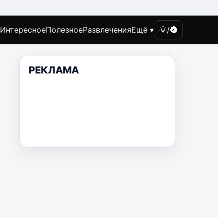
Интересное
Полезное
Развлечения
Ещё ▾
🌞/🌚
РЕКЛАМА