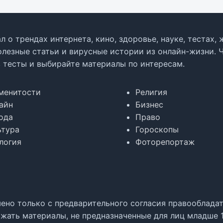
л о трендах интернета, кино, здоровье, науке, тестах
олезные статьи и вирусные истории из онлайн-жизни. 
в тесты и выбирайте материалы по интересам.
менитости
Религия
айн
Бизнес
ода
Право
ьтура
Гороскопы
логия
Фоторепортаж
но только с предварительного согласия правообладате
жать материалы, не предназначенные для лиц младше 1