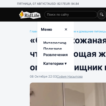
ПЯТНИЦА, 07 АВГУСТА
USD: 82.17
EUR: 94.84
🔍
Поиск по сайту
Меню
✕
Главная
/
Развлечения
/
Животные и домашние питомц
«Он мой, кожаная
Интересное
Полезное
что ревнующая 
Развлечения
Категории ▾
опасный хищник 
08 Октября 22:03
София Насыпова