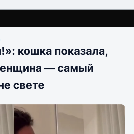
ы
!»: кошка показала,
женщина — самый
не свете