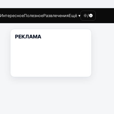
Интересное
Полезное
Развлечения
Ещё ▾
🌞/🌚
РЕКЛАМА