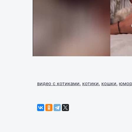
видео с котиками
,
котики
,
кошки
,
юмо