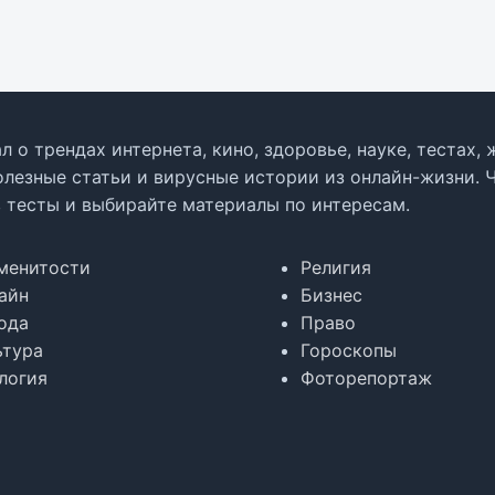
л о трендах интернета, кино, здоровье, науке, тестах
олезные статьи и вирусные истории из онлайн-жизни. 
в тесты и выбирайте материалы по интересам.
менитости
Религия
айн
Бизнес
ода
Право
ьтура
Гороскопы
логия
Фоторепортаж