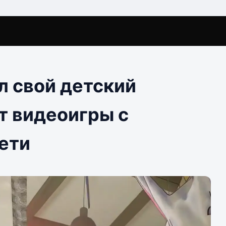
л свой детский
т видеоигры с
ети