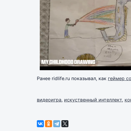
Ранее ridlife.ru показывал, как
геймер с
видеоигра
,
искуственный интеллект
,
ко