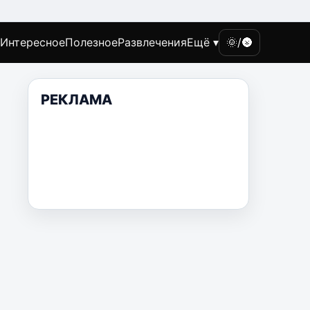
Интересное
Полезное
Развлечения
Ещё ▾
🌞/🌚
РЕКЛАМА