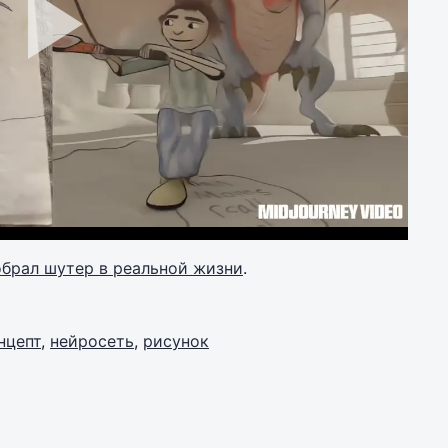
Play
Video
обрал шутер в реальной жизни
.
нцепт
,
нейросеть
,
рисунок