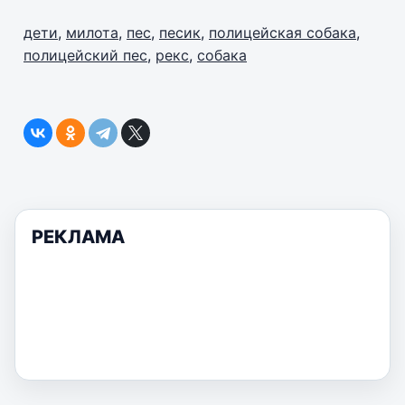
дети
,
милота
,
пес
,
песик
,
полицейская собака
,
полицейский пес
,
рекс
,
собака
РЕКЛАМА