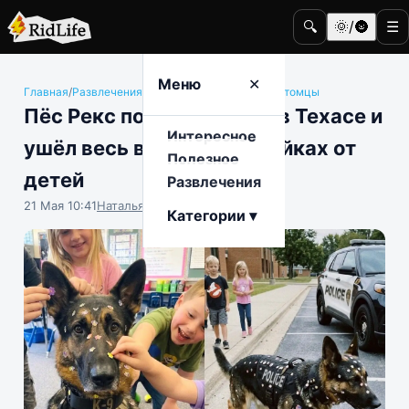
🔍
🌞/🌚
☰
Меню
✕
Главная
/
Развлечения
/
Животные и домашние питомцы
Пёс Рекс посетил школу в Техасе и
Интересное
ушёл весь в милых наклейках от
Полезное
детей
Развлечения
21 Мая 10:41
Наталья Герасимова
Категории ▾