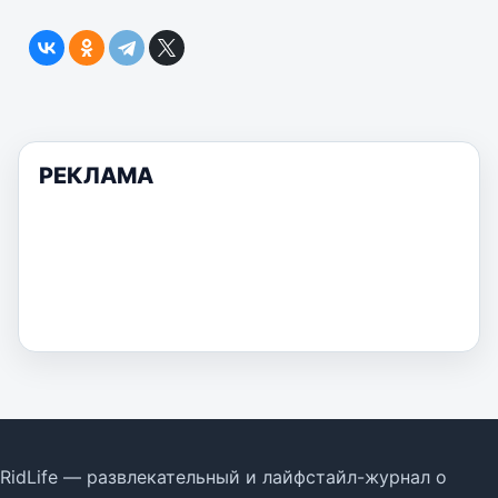
РЕКЛАМА
RidLife — развлекательный и лайфстайл-журнал о