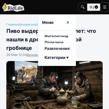
🔍
🌞/🌚
☰
Меню
✕
Главная
/
Интересное
/
История и археология
Пиво выдержкой в 2300 лет: что
Интересное
нашли в древней китайской
Полезное
гробнице
Развлечения
26 Мая 12:04
Вениамин Ветролесов
Категории ▾