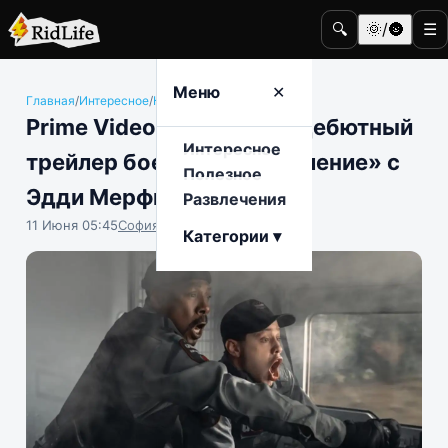
🔍
🌞/🌚
☰
Меню
✕
Главная
/
Интересное
/
Кино и телевидение
Prime Video представил дебютный
Интересное
трейлер боевика «Ограбление» с
Полезное
Эдди Мерфи
Развлечения
11 Июня 05:45
София Насыпова
Категории ▾