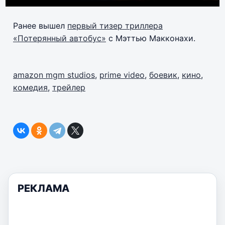
Ранее вышел
первый тизер триллера
«Потерянный автобус»
с Мэттью Макконахи.
amazon mgm studios
,
prime video
,
боевик
,
кино
,
комедия
,
трейлер
РЕКЛАМА