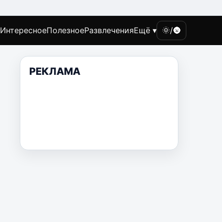
Интересное
Полезное
Развлечения
Ещё ▾
🌞/🌚
РЕКЛАМА