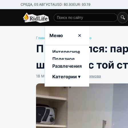
СРЕДА, 05 АВГУСТА
USD: 80.93
EUR: 93.19
🔍
Поиск по сайту
Меню
✕
Главная
/
Развлечения
/
Общество
Просчитался: пар
Интересное
Полезное
шкафа не с той с
Развлечения
18 Марта 17:30
Категории ▾
Наталья Герасимова