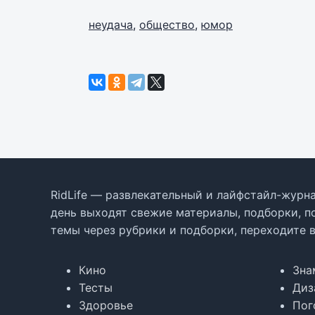
неудача
,
общество
,
юмор
RidLife — развлекательный и лайфстайл-журна
день выходят свежие материалы, подборки, п
темы через рубрики и подборки, переходите 
Кино
Зна
Тесты
Диз
Здоровье
Пог