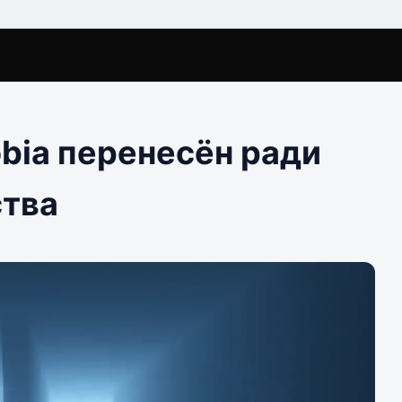
bia перенесён ради
ства