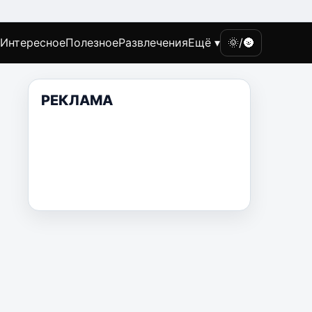
Интересное
Полезное
Развлечения
Ещё ▾
🌞/🌚
РЕКЛАМА