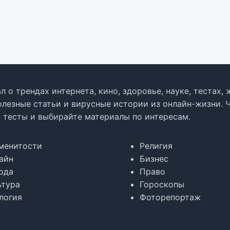
л о трендах интернета, кино, здоровье, науке, тестах
олезные статьи и вирусные истории из онлайн-жизни. 
в тесты и выбирайте материалы по интересам.
менитости
Религия
айн
Бизнес
ода
Право
ьтура
Гороскопы
логия
Фоторепортаж