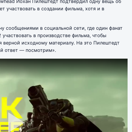
owhead Йохан Пилештедт подтвердил одну вещь об
дет участвовать в создании фильма, хотя и в
ну сообщениями в социальной сети, где один фанат
 2 участвовать в производстве фильма, чтобы
ся верной исходному материалу. На это Пилештедт
ый ответ — посмотрим».