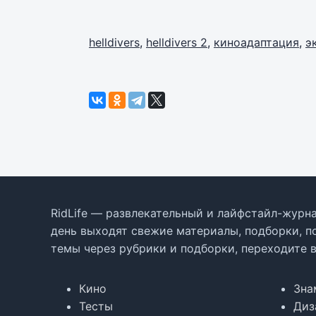
helldivers
,
helldivers 2
,
киноадаптация
,
э
RidLife — развлекательный и лайфстайл-журна
день выходят свежие материалы, подборки, п
темы через рубрики и подборки, переходите 
Кино
Зна
Тесты
Диз