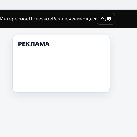
Интересное
Полезное
Развлечения
Ещё ▾
🌞/🌚
РЕКЛАМА