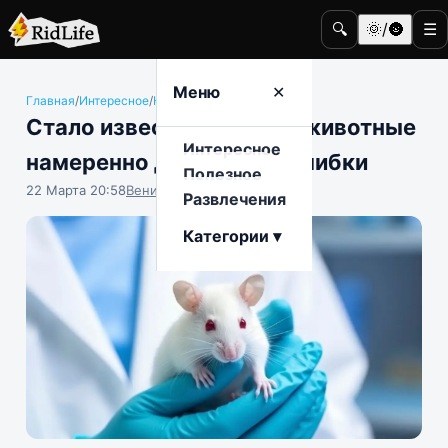
🔍
🌞/🌚
☰
Меню
✕
Главная
/
Интересное
/
Наука и техника
Стало известно, почему животные
Интересное
намеренно допускают ошибки
Полезное
22 Марта 20:58
Вениамин Ветролесов
Развлечения
Категории ▾