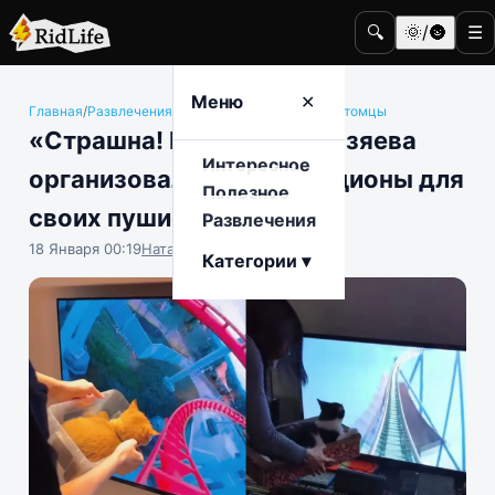
🔍
🌞/🌚
☰
Меню
✕
Главная
/
Развлечения
/
Животные и домашние питомцы
«Страшна! Вырубай!»: хозяева
Интересное
организовали VR-аттракционы для
Полезное
своих пушистых
Развлечения
18 Января 00:19
Наталья Герасимова
Категории ▾