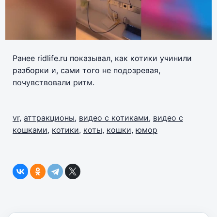
Ранее ridlife.ru показывал, как котики учинили
разборки и, сами того не подозревая,
почувствовали ритм
.
vr
,
аттракционы
,
видео с котиками
,
видео с
кошками
,
котики
,
коты
,
кошки
,
юмор