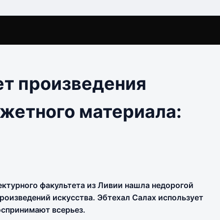
ет произведения
джетного материала:
ектурного факультета из Ливии нашла недорогой
роизведений искусства. Эбтехал Салах использует
оспринимают всерьез.