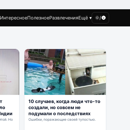
Интересное
Полезное
Развлечения
Ещё ▾
🌞/🌚
т
10 случаев, когда люди что-то
ало
создали, но совсем не
Индии
подумали о последствиях
той. Но
Ошибки, поражающие своей тупостью.