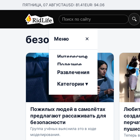
ПЯТНИЦА, 07 АВГУСТА
USD: 81.41
EUR: 94.06
🔍
Поиск по сайту
безопасность
Меню
✕
Интересное
Полезное
Развлечения
Категории ▾
Пожилых людей в самолётах
Любит
предлагают рассаживать для
созда
безопасности
перчат
пуши
Группа учёных выяснила это в ходе
моделирования.
Теперь 