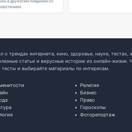
ать в дружеских поединках со
шерстяными.
л о трендах интернета, кино, здоровье, науке, тестах
олезные статьи и вирусные истории из онлайн-жизни. 
в тесты и выбирайте материалы по интересам.
менитости
Религия
айн
Бизнес
ода
Право
ьтура
Гороскопы
логия
Фоторепортаж