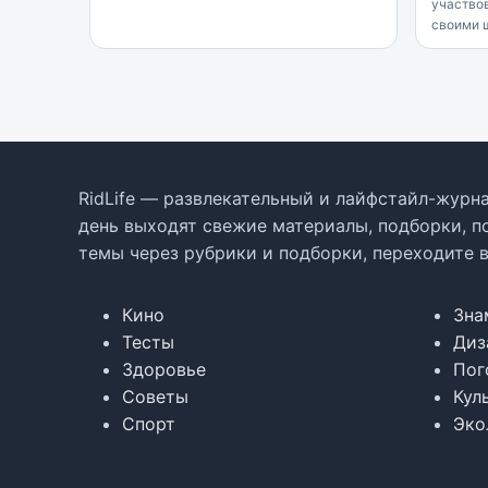
участвов
своими 
RidLife — развлекательный и лайфстайл-журна
день выходят свежие материалы, подборки, п
темы через рубрики и подборки, переходите 
Кино
Зна
Тесты
Диз
Здоровье
Пог
Советы
Кул
Спорт
Эко