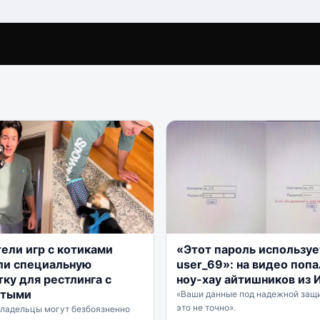
ели игр с котиками
«Этот пароль используе
ли специальную
user_69»: на видео поп
ку для рестлинга с
ноу-хау айтишников из 
стыми
«Ваши данные под надежной защи
это не точно».
владельцы могут безбоязненно