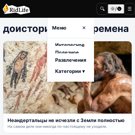
🔍
🌞/🌚
☰
доисторические времена
Меню
✕
Интересное
Полезное
Развлечения
Категории ▾
Неандертальцы не исчезли с Земли полностью
На самом деле они никогда по-настоящему не уходили.