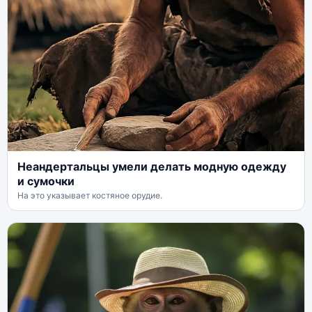
Неандертальцы умели делать модную одежду
и сумочки
На это указывает костяное орудие.