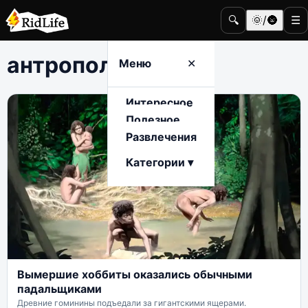
🔍
🌞/🌚
☰
антропология
Меню
✕
Интересное
Полезное
Развлечения
Категории ▾
Вымершие хоббиты оказались обычными
падальщиками
Древние гоминины подъедали за гигантскими ящерами.