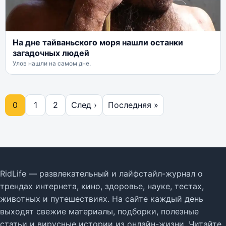
На дне тайваньского моря нашли останки
загадочных людей
Улов нашли на самом дне.
0
1
2
След ›
Последняя »
RidLife — развлекательный и лайфстайл-журнал о
трендах интернета, кино, здоровье, науке, тестах,
животных и путешествиях. На сайте каждый день
выходят свежие материалы, подборки, полезные
статьи и вирусные истории из онлайн-жизни. Читайте