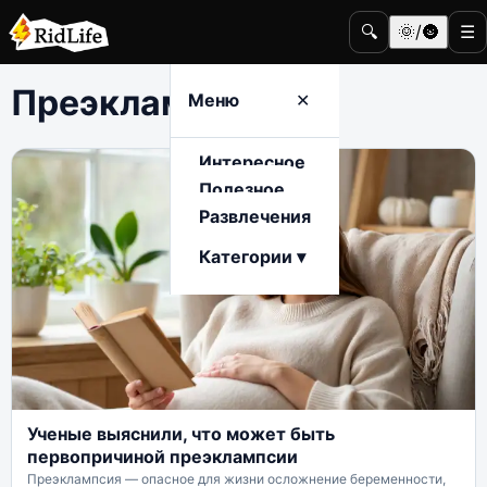
🔍
🌞/🌚
☰
Преэклампсия
Меню
✕
Интересное
Полезное
Развлечения
Категории ▾
Ученые выяснили, что может быть
первопричиной преэклампсии
Преэклампсия — опасное для жизни осложнение беременности,