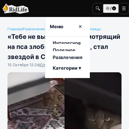
🔍
🌞/🌚
☰
Меню
✕
Главная
/
Развлечения
/
Животные и домашние питомцы
«Тебе не выжить»: кот, смотрящий
Интересное
на пса злобным взглядом, стал
Полезное
звездой в Сети
Развлечения
15 Октября 12:24
Юлия Крофто
Категории ▾