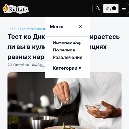
🔍
🌞/🌚
☰
Меню
✕
Главная
/
Интересное
/
Еда и гастрономия
Тест ко Дню повара: разбираетесь
Интересное
ли вы в кулинарных традициях
Полезное
разных народов?
Развлечения
20 Октября 14:48
Анастасия Попова
Категории ▾