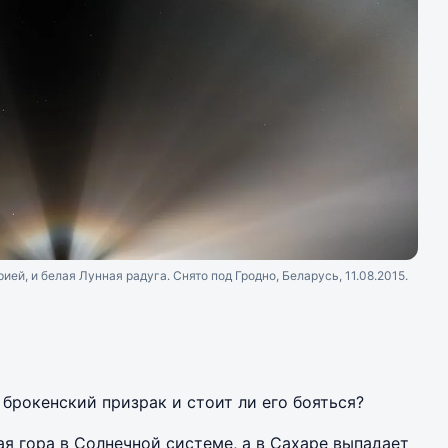
ией, и белая Лунная радуга. Снято под Гродно, Беларусь, 11.08.2015.
 брокенский призрак и стоит ли его бояться?
я гора в Солнечной системе, а в Сахаре выпадает