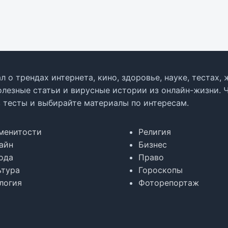
л о трендах интернета, кино, здоровье, науке, тестах
олезные статьи и вирусные истории из онлайн-жизни. 
в тесты и выбирайте материалы по интересам.
менитости
Религия
айн
Бизнес
ода
Право
ьтура
Гороскопы
логия
Фоторепортаж