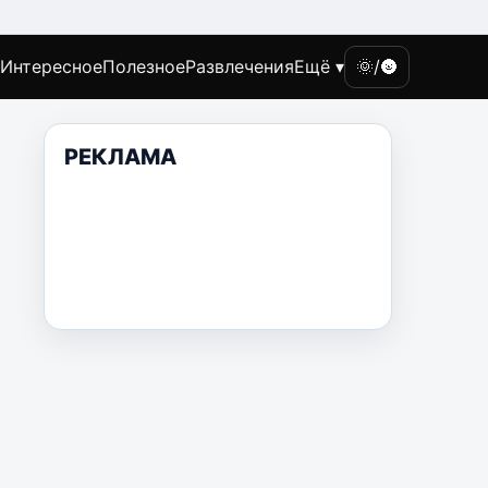
Интересное
Полезное
Развлечения
Ещё ▾
🌞/🌚
РЕКЛАМА