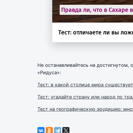
Не останавливайтесь на достигнутом, 
«Ридуса»:
Тест: в какой столице мира существуе
Тест: угадайте страну или народ по т
Тест на географическую эрудицию: мно