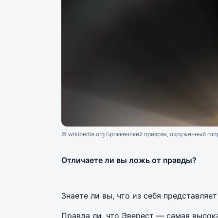
© wikipedia.org Броккенский призрак, окруженный глор
Отличаете ли вы ложь от правды?
Знаете ли вы, что из себя представляет
Правда ли, что Эверест — самая высока