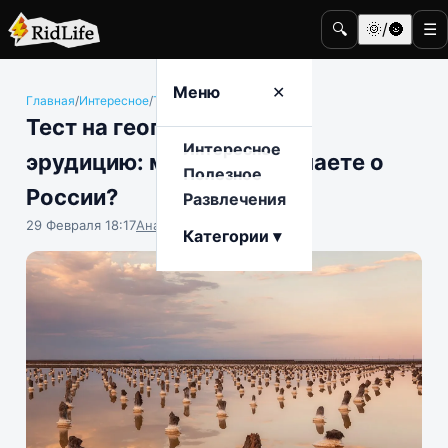
🔍
🌞/🌚
☰
Меню
✕
Главная
/
Интересное
/
Тесты
Тест на географическую
Интересное
эрудицию: много ли вы знаете о
Полезное
России?
Развлечения
29 Февраля 18:17
Анастасия Попова
Категории ▾