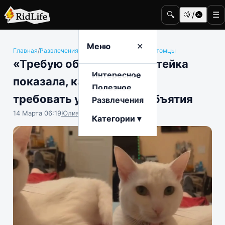
🔍
🌞/🌚
☰
Меню
✕
Главная
/
Развлечения
/
Животные и домашние питомцы
«Требую обнимашки»: котейка
Интересное
показала, как деликатно
Полезное
требовать у владельца объятия
Развлечения
14 Марта 06:19
Юлия Крофто
Категории ▾