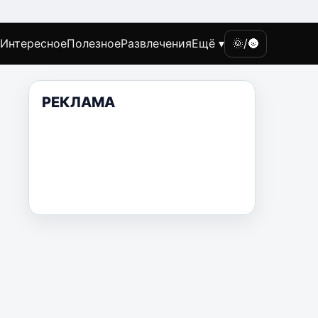
Интересное
Полезное
Развлечения
Ещё ▾
🌞/🌚
РЕКЛАМА