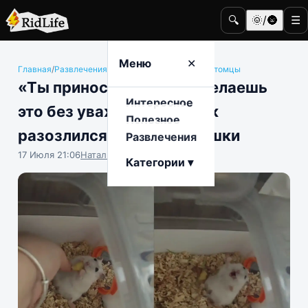
🔍
🌞/🌚
☰
Меню
✕
Главная
/
Развлечения
/
Животные и домашние питомцы
«Ты приносишь еду, но делаешь
Интересное
это без уважения»: хомяк
Полезное
разозлился из-за вкусняшки
Развлечения
17 Июля 21:06
Наталья Герасимова
Категории ▾