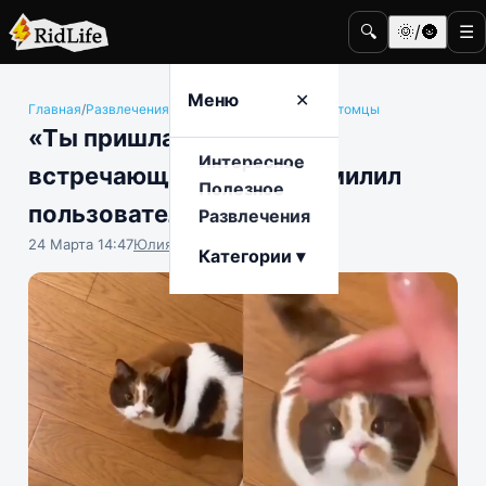
🔍
🌞/🌚
☰
Меню
✕
Главная
/
Развлечения
/
Животные и домашние питомцы
«Ты пришла!»: котик,
Интересное
встречающий хозяйку, умилил
Полезное
пользователей Сети
Развлечения
24 Марта 14:47
Юлия Крофто
Категории ▾