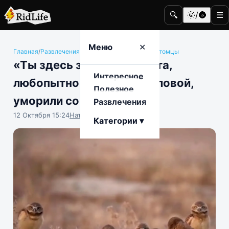
🔍
🌞/🌚
☰
Меню
✕
Главная
/
Развлечения
/
Животные и домашние питомцы
«Ты здесь зачем?»: совята,
Интересное
любопытно качающие головой,
Полезное
уморили соцсети
Развлечения
12 Октября 15:24
Наталья Герасимова
Категории ▾