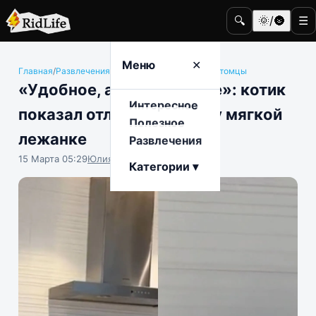
🔍
🌞/🌚
☰
Меню
✕
Главная
/
Развлечения
/
Животные и домашние питомцы
«Удобное, антипригарное»: котик
Интересное
показал отличную замену мягкой
Полезное
лежанке
Развлечения
15 Марта 05:29
Юлия Крофто
Категории ▾