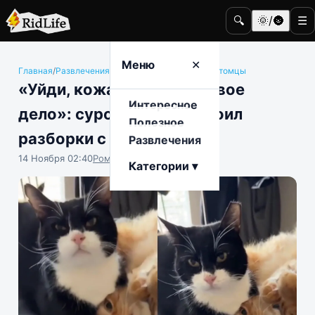
🔍
🌞/🌚
☰
Меню
✕
Главная
/
Развлечения
/
Животные и домашние питомцы
«Уйди, кожаный. Это не твое
Интересное
дело»: суровый кот устроил
Полезное
разборки с братом
Развлечения
14 Ноября 02:40
Роман Чистоляпов
Категории ▾