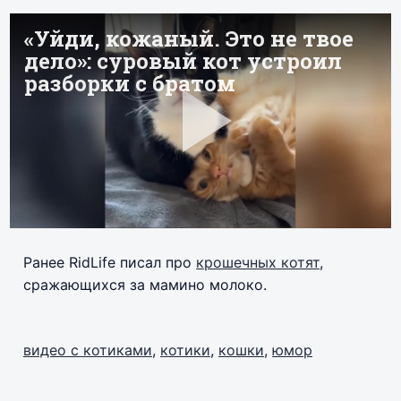
Ранее RidLife писал про
крошечных котят
,
сражающихся за мамино молоко.
видео с котиками
,
котики
,
кошки
,
юмор