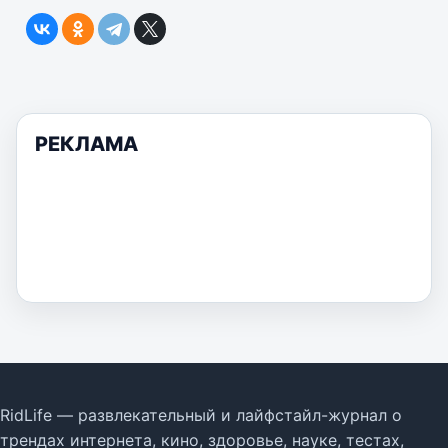
РЕКЛАМА
RidLife — развлекательный и лайфстайл-журнал о
трендах интернета, кино, здоровье, науке, тестах,