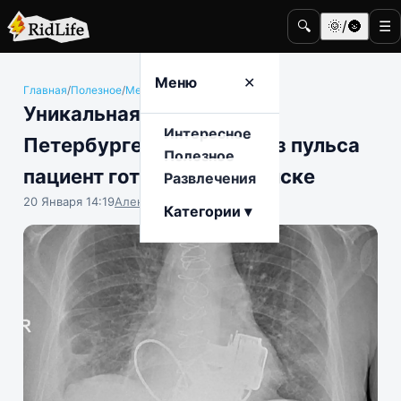
🔍
🌞/🌚
☰
Меню
✕
Главная
/
Полезное
/
Медицина и здоровье
Уникальная операция в
Интересное
Петербурге: живущий без пульса
Полезное
пациент готовится к выписке
Развлечения
20 Января 14:19
Алена Антонова
Категории ▾