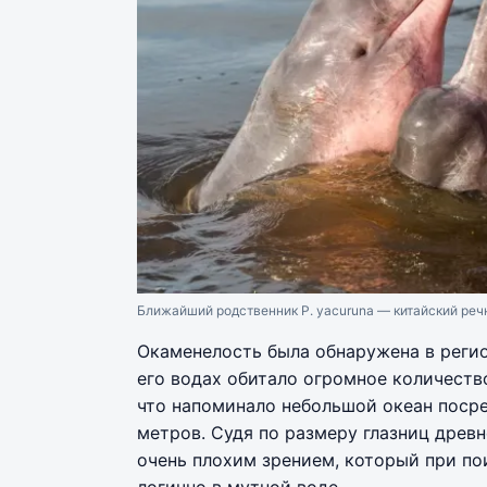
Ближайший родственник P. yacuruna — китайский реч
Окаменелость была обнаружена в регион
его водах обитало огромное количеств
что напоминало небольшой океан посре
метров. Судя по размеру глазниц древн
очень плохим зрением, который при по
логично в мутной воде.