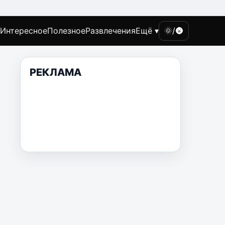
Интересное
Полезное
Развлечения
Ещё ▾
🌞/🌚
РЕКЛАМА