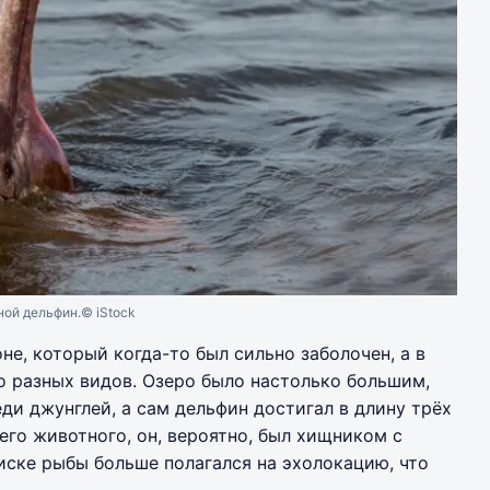
ной дельфин.
© iStock
е, который когда-то был сильно заболочен, а в
о разных видов. Озеро было настолько большим,
ди джунглей, а сам дельфин достигал в длину трёх
его животного, он, вероятно, был хищником с
иске рыбы больше полагался на эхолокацию, что