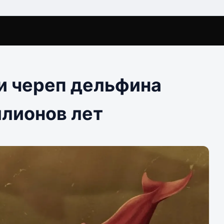
и череп дельфина
ллионов лет