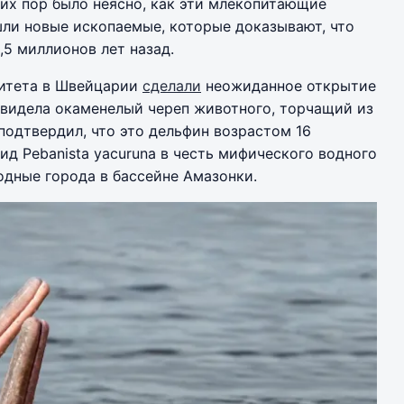
их пор было неясно, как эти млекопитающие
ашли новые ископаемые, которые доказывают, что
,5 миллионов лет назад.
ситета в Швейцарии
сделали
неожиданное открытие
увидела окаменелый череп животного, торчащий из
подтвердил, что это дельфин возрастом 16
ид Pebanista yacuruna в честь мифического водного
одные города в бассейне Амазонки.