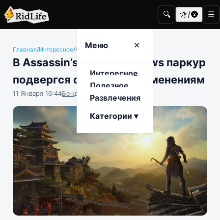
🔍
🌞/🌚
☰
Меню
✕
Главная
/
Интересное
/
Компьютерные игры
В Assassin’s Creed Shadows паркур
Интересное
подвергся серьёзным изменениям
Полезное
11 Января 16:44
Бенджамин Воробьёв
Развлечения
Категории ▾