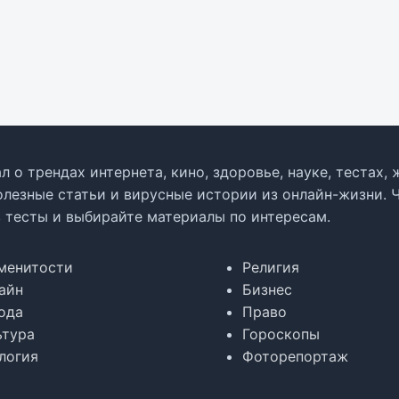
л о трендах интернета, кино, здоровье, науке, тестах
олезные статьи и вирусные истории из онлайн-жизни. 
в тесты и выбирайте материалы по интересам.
менитости
Религия
айн
Бизнес
ода
Право
ьтура
Гороскопы
логия
Фоторепортаж