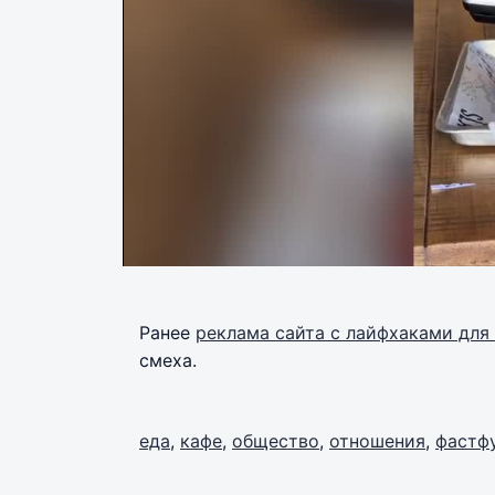
Ранее
реклама сайта с лайфхаками для
смеха.
еда
,
кафе
,
общество
,
отношения
,
фастф