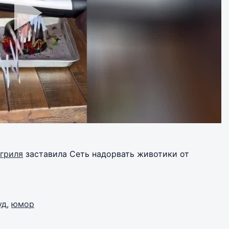
 гриля
заставила Сеть надорвать животики от
уд
,
юмор