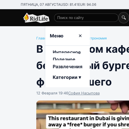
ПЯТНИЦА, 07 АВГУСТА
USD: 81.41
EUR: 94.06
🔍
Поиск по сайту
Меню
✕
Главная
/
Развлечения
/
Еда и гастрономия
В дубайском каф
Интересное
Полезное
бесплатный бург
Развлечения
Категории ▾
фото бывшего
12 Февраля 19:46
София Насыпова