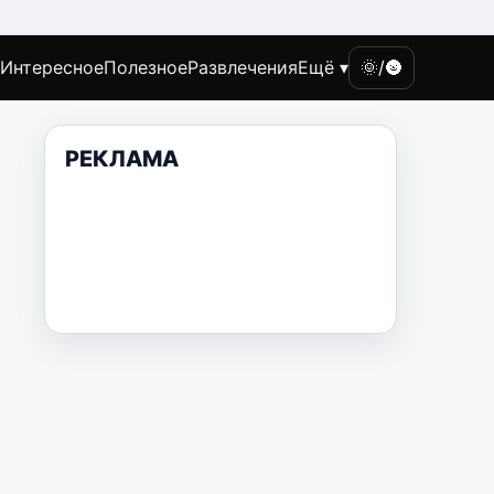
Интересное
Полезное
Развлечения
Ещё ▾
🌞/🌚
РЕКЛАМА