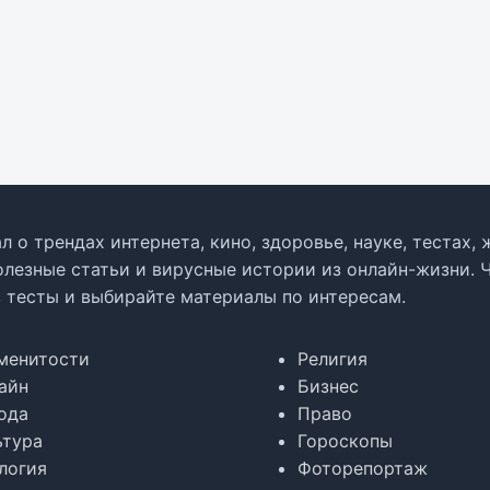
л о трендах интернета, кино, здоровье, науке, тестах
олезные статьи и вирусные истории из онлайн-жизни. 
в тесты и выбирайте материалы по интересам.
менитости
Религия
айн
Бизнес
ода
Право
ьтура
Гороскопы
логия
Фоторепортаж