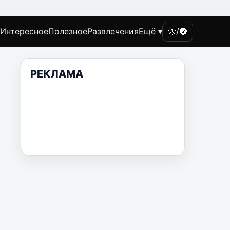
Интересное
Полезное
Развлечения
Ещё ▾
🌞/🌚
РЕКЛАМА