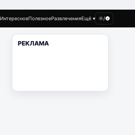
Интересное
Полезное
Развлечения
Ещё ▾
🌞/🌚
РЕКЛАМА