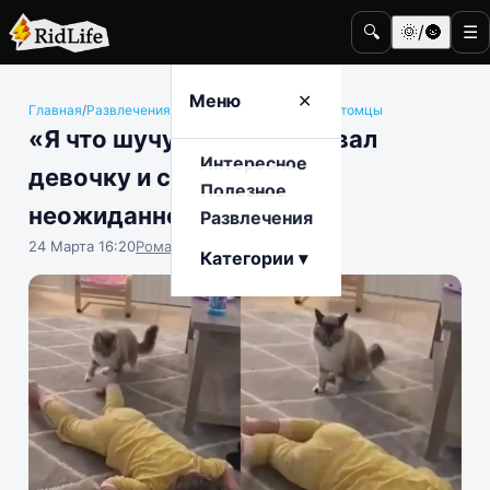
🔍
🌞/🌚
☰
Меню
✕
Главная
/
Развлечения
/
Животные и домашние питомцы
«Я что шучу?»: кот атаковал
Интересное
девочку и столкнулся с
Полезное
неожиданной реакцией
Развлечения
24 Марта 16:20
Роман Чистоляпов
Категории ▾