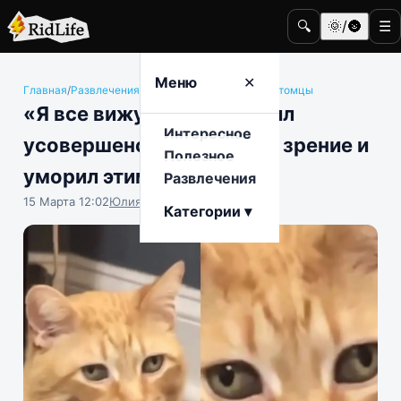
🔍
🌞/🌚
☰
Меню
✕
Главная
/
Развлечения
/
Животные и домашние питомцы
«Я все вижу»: котик решил
Интересное
усовершенствовать свое зрение и
Полезное
уморил этим Сеть
Развлечения
15 Марта 12:02
Юлия Крофто
Категории ▾