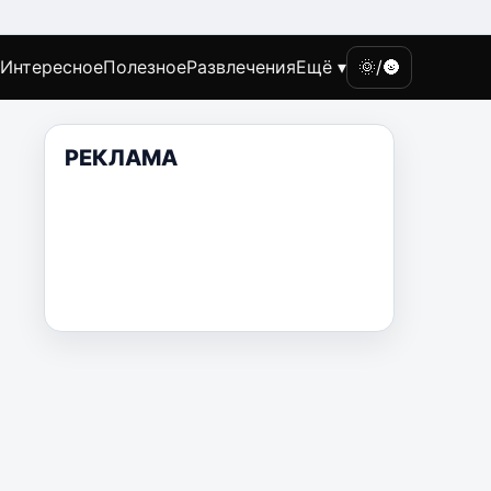
Интересное
Полезное
Развлечения
Ещё ▾
🌞/🌚
РЕКЛАМА