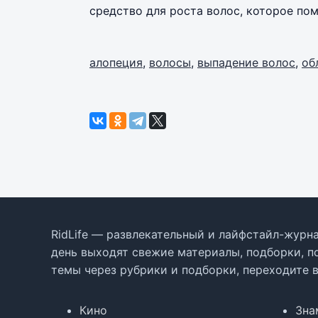
средство для роста волос, которое по
алопеция
,
волосы
,
выпадение волос
,
об
RidLife — развлекательный и лайфстайл-журна
день выходят свежие материалы, подборки, п
темы через рубрики и подборки, переходите 
Кино
Зна