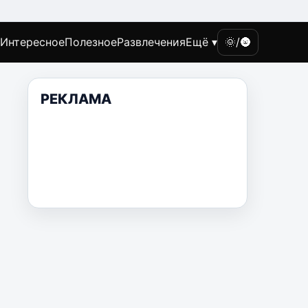
Интересное
Полезное
Развлечения
Ещё ▾
🌞/🌚
РЕКЛАМА