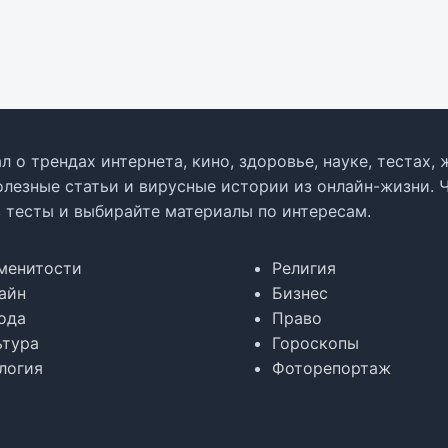
л о трендах интернета, кино, здоровье, науке, тестах
олезные статьи и вирусные истории из онлайн-жизни. 
в тесты и выбирайте материалы по интересам.
менитости
Религия
айн
Бизнес
ода
Право
ьтура
Гороскопы
логия
Фоторепортаж