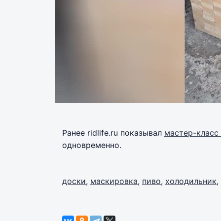
Ранее ridlife.ru показывал
мастер-класс 
одновременно.
доски
,
маскировка
,
пиво
,
холодильник
,