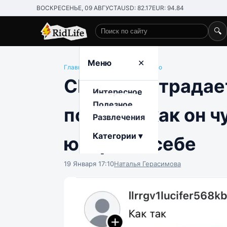
ВОСКРЕСЕНЬЕ, 09 АВГУСТА
USD: 82.17
EUR: 94.84
🔍
Поиск по сайту
Меню
✕
Главная
/
Развлечения
/
Общество
ChatGPT страдает
Интересное
Полезное
показал, как он 
Развлечения
Категории ▾
юзеров к себе
19 Января 17:10
Наталья Герасимова