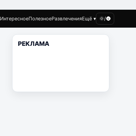
Интересное
Полезное
Развлечения
Ещё ▾
🌞/🌚
РЕКЛАМА