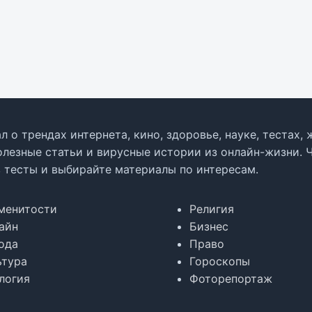
л о трендах интернета, кино, здоровье, науке, тестах
олезные статьи и вирусные истории из онлайн-жизни. 
в тесты и выбирайте материалы по интересам.
менитости
Религия
айн
Бизнес
ода
Право
ьтура
Гороскопы
логия
Фоторепортаж