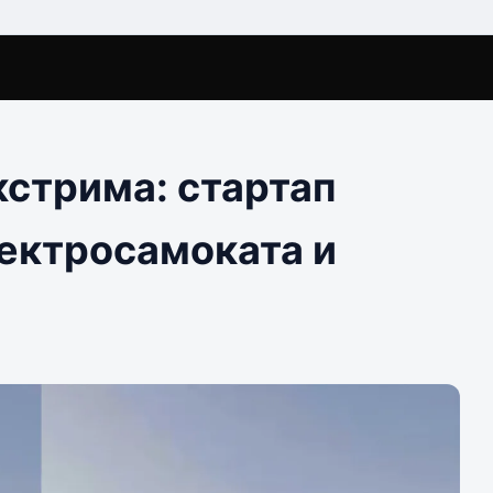
кстрима: стартап
лектросамоката и