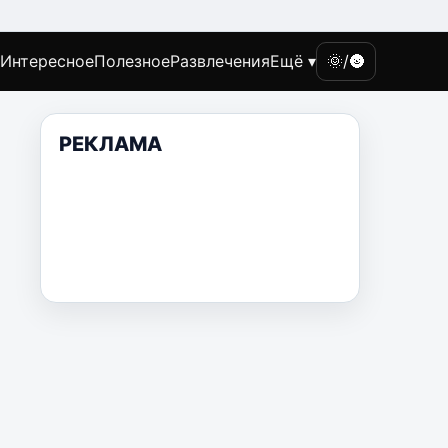
Интересное
Полезное
Развлечения
Ещё ▾
🌞/🌚
РЕКЛАМА