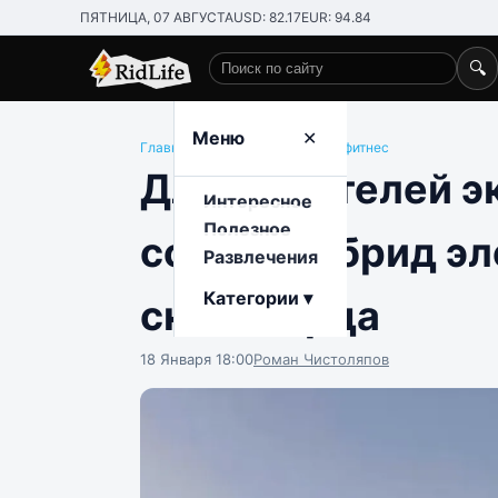
ПЯТНИЦА, 07 АВГУСТА
USD: 82.17
EUR: 94.84
🔍
Поиск по сайту
Меню
✕
Главная
/
Развлечения
/
Спорт и фитнес
Для любителей э
Интересное
Полезное
создал гибрид э
Развлечения
Категории ▾
скейтборда
18 Января 18:00
Роман Чистоляпов