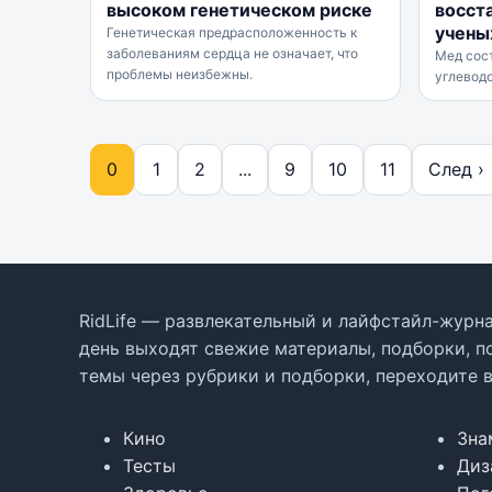
высоком генетическом риске
восст
учены
Генетическая предрасположенность к
заболеваниям сердца не означает, что
Мед сос
проблемы неизбежны.
углеводо
0
1
2
...
9
10
11
След ›
RidLife — развлекательный и лайфстайл-журна
день выходят свежие материалы, подборки, п
темы через рубрики и подборки, переходите 
Кино
Зна
Тесты
Диз