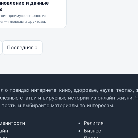
ановление и данные
х
тоит преимущественно из
в — глюкозы и фруктозы.
Последняя »
л о трендах интернета, кино, здоровье, науке, тестах
олезные статьи и вирусные истории из онлайн-жизни. 
в тесты и выбирайте материалы по интересам.
менитости
Религия
айн
Бизнес