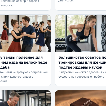
диагнозом.
, накапливают жир и теряют
 волокна.
у танцы полезнее для
Большинство советов п
, чем езда на велосипеде
тренировкам для женщи
одьба
подтверждены наукой
 танцами не требуют специальной
В изучении женского здоровья и 
вки или дорогостоящего
существуют серьезные пробелы.
вания.