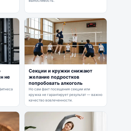
выносливость.
о
Секции и кружки снижают
н не
желание подростков
попробовать алкоголь
фитнеса
Но сам факт посещения секции или
кружка не гарантирует результат — важно
качество вовлеченности.