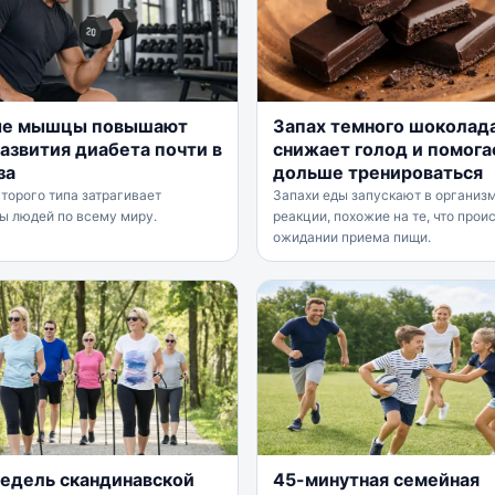
ые мышцы повышают
Запах темного шоколад
развития диабета почти в
снижает голод и помога
за
дольше тренироваться
торого типа затрагивает
Запахи еды запускают в организ
ы людей по всему миру.
реакции, похожие на те, что прои
ожидании приема пищи.
недель скандинавской
45-минутная семейная