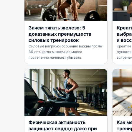
Зачем тягать железо: 5
Креат
доказанных преимуществ
выбра
силовых тренировок
и вос
Силовые нагрузки особенно важны после
Креатин
30 лет, когда мышечная масса
функции,
постепенно начинает убывать.
встреча
Физическая активность
Как м
защищает сердце даже при
тренир