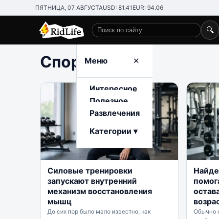
ПЯТНИЦА, 07 АВГУСТА
USD: 81.41
EUR: 94.06
🔍
Поиск по сайту
Спорт
Меню
✕
Интересное
Полезное
Развлечения
Категории ▾
Силовые тренировки
Найде
запускают внутренний
помо
механизм восстановления
остав
мышц
возра
До сих пор было мало известно, как
Обычно 