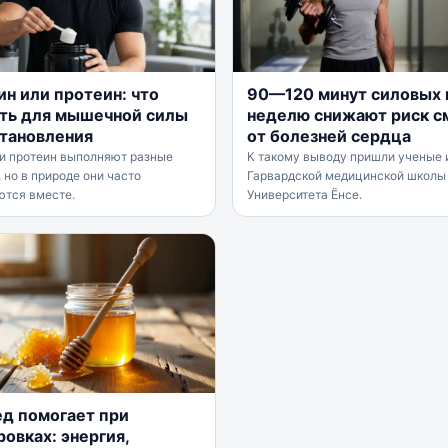
ин или протеин: что
90—120 минут силовых 
ть для мышечной силы
неделю снижают риск с
становления
от болезней сердца
 и протеин выполняют разные
К такому выводу пришли ученые 
 но в природе они часто
Гарвардской медицинской школы
ются вместе.
Университета Ёнсе.
ед помогает при
овках: энергия,