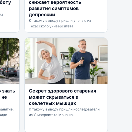
аботу
снижает вероятность
развития симптомов
депрессии
из
К такому выводу пришли ученые из
Техасского университета.
о знать
Секрет здорового старения
 не
может скрываться в
скелетных мышцах
занятие,
К такому выводу пришли исследователи
виде
из Университета Монаша.