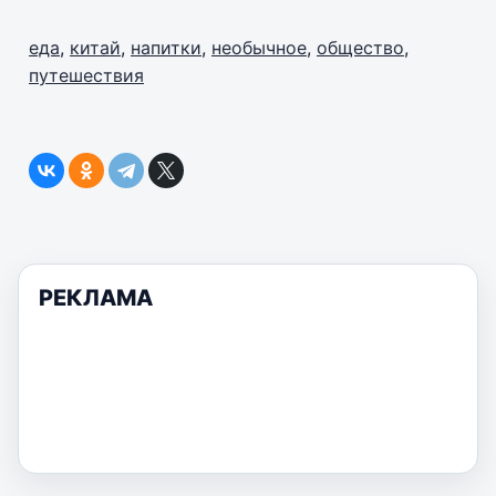
еда
,
китай
,
напитки
,
необычное
,
общество
,
путешествия
РЕКЛАМА