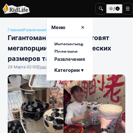
🔍
🌞/🌚
☰
Меню
✕
Главная
/
Развлечения
/
Еда и гастрономия
Гигантомания: в Китае готовят
Интересное
мегапорции чая с космических
Полезное
размеров тапиокой
Развлечения
29 Марта 02:00
Роман Чистоляпов
Категории ▾