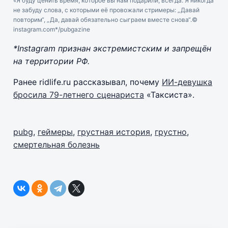
«Я буду ценить время, которое вы нам подарили, всегда. Я никогда
не забуду слова, с которыми её провожали стримеры: „Давай
повторим“, „Да, давай обязательно сыграем вместе снова“.
©
instagram.com*/pubgazine
*Instagram признан экстремистским и запрещён
на территории РФ.
Ранее ridlife.ru рассказывал, почему
ИИ-девушка
бросила 79-летнего сценариста
«Таксиста».
pubg
,
геймеры
,
грустная история
,
грустно
,
смертельная болезнь