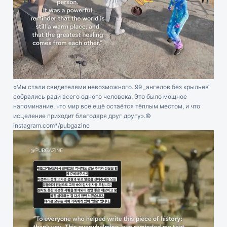
«Мы стали свидетелями невозможного. 99 „ангелов без крыльев“
собрались ради всего одного человека. Это было мощное
напоминание, что мир всё ещё остаётся тёплым местом, и что
исцеление приходит благодаря друг другу».
©
instagram.com*/pubgazine