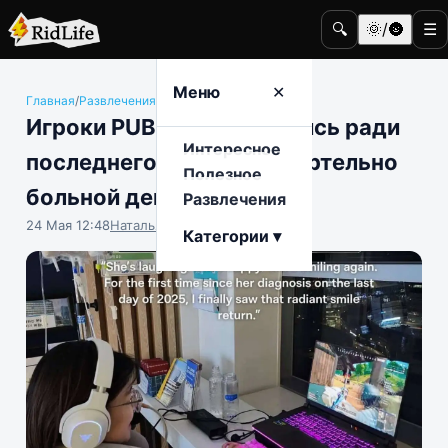
🔍
🌞/🌚
☰
Меню
✕
Главная
/
Развлечения
/
Компьютерные игры
Игроки PUBG объединились ради
Интересное
последнего желания смертельно
Полезное
больной девушки
Развлечения
24 Мая 12:48
Наталья Герасимова
Категории ▾